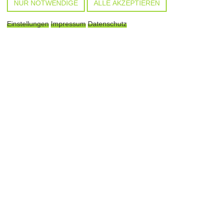
NUR NOTWENDIGE
ALLE AKZEPTIEREN
ZU UNSEREN LEISTUNGEN
Einstellungen
Impressum
Datenschutz
SOFTWARE­ENTWICKLUNG
Mit ENTUAL Software systematisch entwickeln.